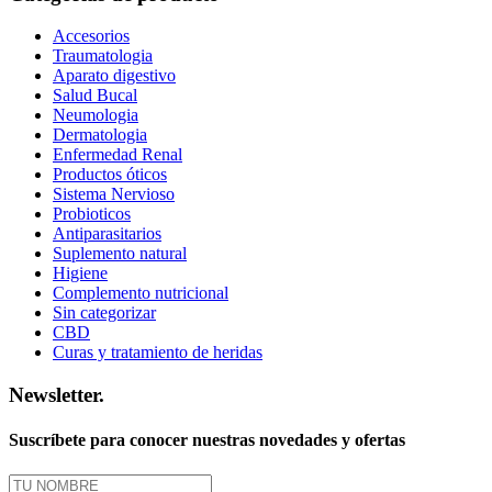
producto
Accesorios
Traumatologia
Aparato digestivo
Salud Bucal
Neumologia
Dermatologia
Enfermedad Renal
Productos óticos
Sistema Nervioso
Probioticos
Antiparasitarios
Suplemento natural
Higiene
Complemento nutricional
Sin categorizar
CBD
Curas y tratamiento de heridas
Newsletter.
Suscríbete para conocer nuestras novedades y ofertas