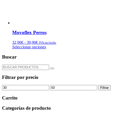
Movoflex Perros
Rango
32,90
€
-
39,90
€
IVA incluido
de
Este
Seleccionar opciones
precios:
producto
desde
tiene
Buscar
32,90€
múltiples
hasta
variantes.
Buscar
39,90€
Las
por...
opciones
Filtrar por precio
se
pueden
Precio
Precio
Filtrar
elegir
mínimo
máximo
en
la
Carrito
página
de
Categorías de producto
producto